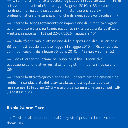
Chiarimenti in merito al decreto legislativo 28 febbraio 2021, n. 36, di
attuazione dell’articolo 5 della legge 8 agosto 2019, n. 86, recante
riordino e riforma delle disposizioni in materia di enti sportivi
professionistici e dilettantistici, nonché di lavoro sportivo (circolare n. 7)
Interpello: Assoggettamento ad imposizione di un reddito erogato
ad un lavoratore transfrontaliero residente in Francia dalla Banca d'Italia
– rettifica risposta n. 132 del 02/07/2026 (risposta n. 154)
Modalità e termini di attuazione delle disposizioni di cui all’articolo
33, comma 2-ter, del decreto-legge 31 maggio 2010, n. 78, convertito,
con modificazioni, dalla legge 30 luglio 2010, n. 122 (provvedimento)
Decreti di espropriazione per pubblica utilità – Modalità di
esecuzione delle relative formalità nei registri immobiliari (risoluzione n.
29)
Interpello:Attività agricole connesse – determinazione catastale dei
redditi – riconducibilità dell'attività alla tabella allegata al decreto
ministeriale 13 febbraio 2015 – articolo 32, comma 2, lettera c), del TUIR
(risposta n. 151)
Il sole 24 ore: Fisco
Tossico e alcoldipendenti: dal 21 agosto è possibile la detenzione
domiciliare