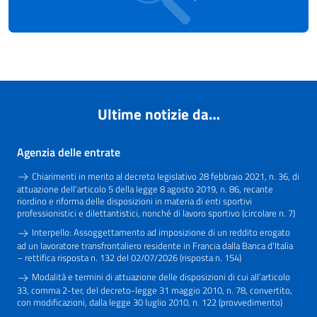
Ultime notizie da…
Agenzia delle entrate
Chiarimenti in merito al decreto legislativo 28 febbraio 2021, n. 36, di
attuazione dell’articolo 5 della legge 8 agosto 2019, n. 86, recante
riordino e riforma delle disposizioni in materia di enti sportivi
professionistici e dilettantistici, nonché di lavoro sportivo (circolare n. 7)
Interpello: Assoggettamento ad imposizione di un reddito erogato
ad un lavoratore transfrontaliero residente in Francia dalla Banca d'Italia
– rettifica risposta n. 132 del 02/07/2026 (risposta n. 154)
Modalità e termini di attuazione delle disposizioni di cui all’articolo
33, comma 2-ter, del decreto-legge 31 maggio 2010, n. 78, convertito,
con modificazioni, dalla legge 30 luglio 2010, n. 122 (provvedimento)