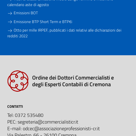
calendario aste di agosto
Emissioni BOT
Emissione BTP Short Term e BTP€i
Otto per mille IRPEF, pubblicati i dati relativi alle dichiarazioni dei
redditi 2022
Ordine dei Dottori Commercialisti e
degli Esperti Contabili di Cremona
CONTATTI
Tel: 0372 535480
PEC: segreteria@commercialisticr.it
E-mail: odcec@associazioneprofessionisti-cr.it
Via Palestro, 66 - 26100 Cremona