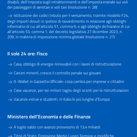
disabili, dell’imposta sugli intrattenimenti e dell’imposta erariale sui voli
dei passeggeri di aerotaxi e voli taxi (risoluzione n. 28)
Istituzione dei codici tributo per il versamento, tramite modello F24,
degli importi dovuti in ipotesi di ravvedimento in relazione agli obblighi
informativi di cui all’articolo 51, comma 9, e agli obblighi dichiarativi di cui
all’articolo 53, comma 1, del decreto legislativo 27 dicembre 2023, n.
209, in materia di imposizione minima globale (risoluzione n. 27)
Il sole 24 ore: Fisco
Casa, obbligo di energie rinnovabili con i lavori di ristrutturazione
Carceri minorili, cresce il controllo penale sui giovani
It-Wallet in Gazzetta Ufficiale: cosa cambia per imprese e cittadini
Case vacanze, per sei milioni taglio degli sconti per le ristrutturazioni
Vacanze estive e studenti: in Italia le più lunghe d’Europa
Ministero dell'Economia e delle Finanze
A luglio saldo con avanzo provvisorio di 13,4 miliardi
Titoli di Stato: Emissione Medio Lungo Termine e modifiche